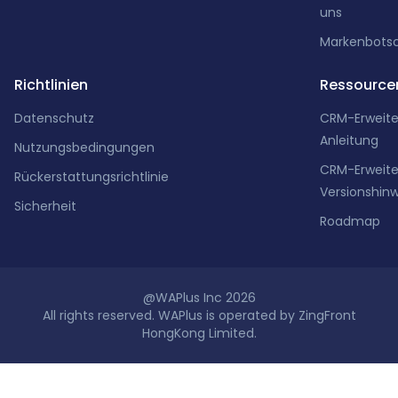
uns
Markenbotsc
Richtlinien
Ressource
Datenschutz
CRM-Erweit
Anleitung
Nutzungsbedingungen
CRM-Erweit
Rückerstattungsrichtlinie
Versionshin
Sicherheit
Roadmap
@WAPlus Inc 2026
All rights reserved. WAPlus is operated by ZingFront
HongKong Limited.