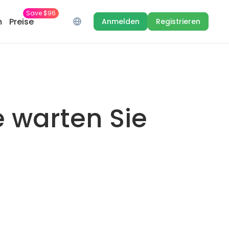
Save $96
m
Preise
Anmelden
Registrieren
e warten Sie