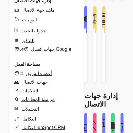
إدارة جهات الاتصال
🪪
ملف جهة الاتصال
🌐
📢
🤖
🏷️
التبويبات
🗓️
جدولة الحدث
🔔
التذكير
روبوت
الترجمة
البث/
الدردشة
بالذكاء
الإرسال
🧑‍🤝‍🧑
جهات اتصال Google
بالذكاء
الاصطناعي
الجماعي
الاصطناعي
الإنتاجية
الإنتاجية
مساحة العمل
الإنتاجية
🧑‍💻
أعضاء الفريق
👥
جهات الاتصال
📌
العلامات
إدارة جهات
🔄
مزامنة المحادثات
الاتصال
📊
التحليلات
🔗
التكامل
🏷️
🗓️
🪪
🧑‍🤝‍
🔔
🔗
تكامل HubSpot CRM