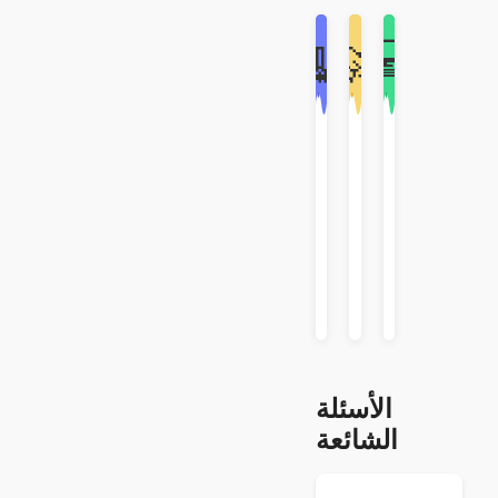
💻
🧹
🚀
كيفية
كيفية
كيفية
استخدام
تحديث
مسح
التحكم
WAPlus
ذاكرة
عن
التخزين
المشاكل
بُعد
المؤقت
التقنية
المشاكل
المشاكل
التقنية
التقنية
الأسئلة
الشائعة