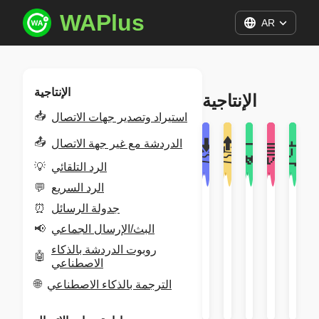
WAPlus
AR
الإنتاجية
الإنتاجية
📥
استيراد وتصدير جهات الاتصال
📥
📤
📤
الدردشة مع غير جهة الاتصال
💡
💬
⏰
💡
الرد التلقائي
💬
الرد السريع
لة
الرد
الرد
الدردشة
استيراد
⏰
جدولة الرسائل
ئل
السريع
التلقائي
مع
وتصدير
📢
البث/الإرسال الجماعي
غير
جهات
جية
الإنتاجية
الإنتاجية
روبوت الدردشة بالذكاء
جهة
الاتصال
🤖
الاصطناعي
الاتصال
الإنتاجية
🌐
الترجمة بالذكاء الاصطناعي
الإنتاجية