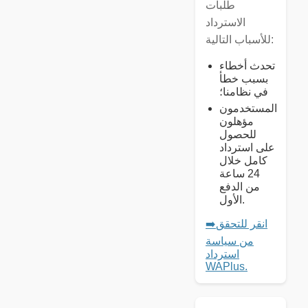
طلبات
الاسترداد
للأسباب التالية:
تحدث أخطاء
بسبب خطأ
في نظامنا؛
المستخدمون
مؤهلون
للحصول
على استرداد
كامل خلال
24 ساعة
من الدفع
الأول.
➡️انقر للتحقق
من سياسة
استرداد
WAPlus.