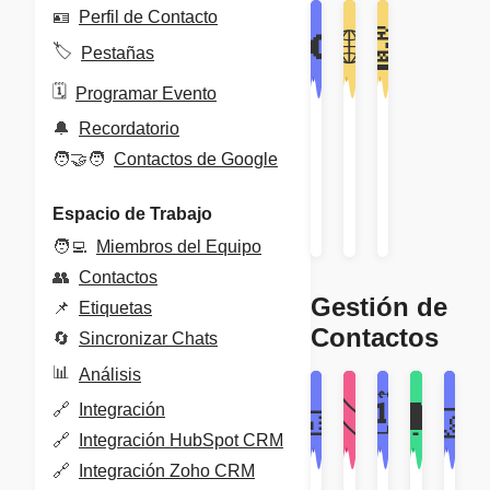
🪪
Perfil de Contacto
🌐
📢
🤖
🏷️
Pestañas
🗓️
Programar Evento
Difusión/Envío
Traducción
Chatbot
🔔
Recordatorio
Masivo
por
de
🧑‍🤝‍🧑
Contactos de Google
IA
IA
Productividad
Productividad
Productivid
Espacio de Trabajo
🧑‍💻
Miembros del Equipo
👥
Contactos
Gestión de
📌
Etiquetas
Contactos
🔄
Sincronizar Chats
📊
Análisis
🏷️
🗓️
🪪
🧑‍🤝‍
🔔
🔗
Integración
🔗
Integración HubSpot CRM
🔗
Integración Zoho CRM