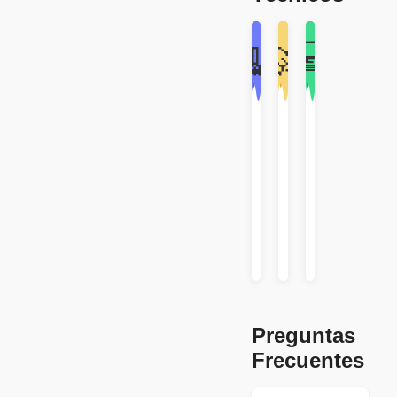
💻
🧹
🚀
Cómo
Cómo
Cómo
Limpiar
Actualizar
Usar
la
WAPlus
el
Caché
Control
Problemas
Remoto
Técnicos
Problemas
Técnicos
Problemas
Técnicos
Preguntas
Frecuentes