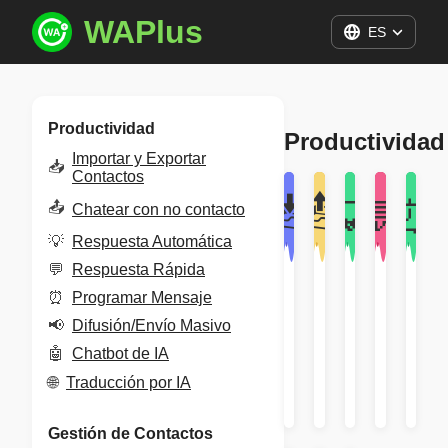
WAPlus
ES
Productividad
Productividad
Importar y Exportar
📥
Contactos
📥
📤
💡
💬
⏰
📤
Chatear con no contacto
💡
Respuesta Automática
💬
Respuesta Rápida
Importar
Chatear
Respuest
Respu
Pr
⏰
Programar Mensaje
y
con
Automáti
Rápid
Me
📢
Difusión/Envío Masivo
Exportar
no
Productivid
Product
Pr
Contactos
contacto
🤖
Chatbot de IA
🌐
Traducción por IA
Productividad
Productividad
Gestión de Contactos