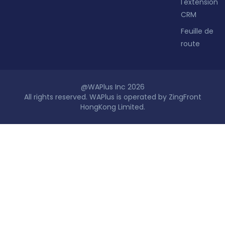
l'extension
CRM
Feuille de
route
@WAPlus Inc 2026
All rights reserved. WAPlus is operated by ZingFront
HongKong Limited.