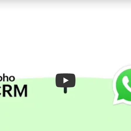
Play: Keynote (Google I/O ’1