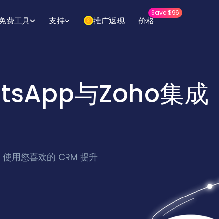
Save $96
免费工具
支持
推广返现
价格
sApp与Zoho集成
o。使用您喜欢的 CRM 提升