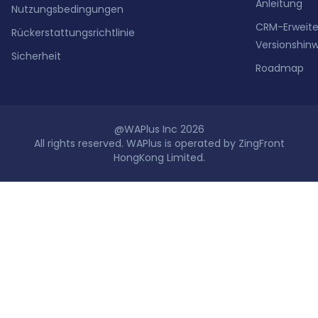
Anleitung
Nutzungsbedingungen
CRM-Erweit
Rückerstattungsrichtlinie
Versionshin
Sicherheit
Roadmap
@WAPlus Inc 2026
All rights reserved. WAPlus is operated by ZingFront
HongKong Limited.