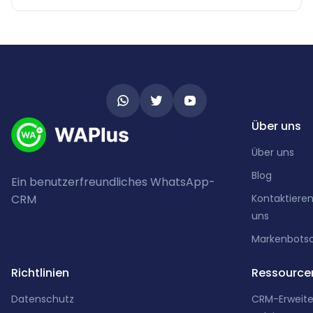
Kontaktnummer zu speichern.
Über uns
Über uns
Blog
Ein benutzerfreundliches WhatsApp-
CRM
Kontaktieren
uns
Markenbotsc
Richtlinien
Ressource
Datenschutz
CRM-Erweit