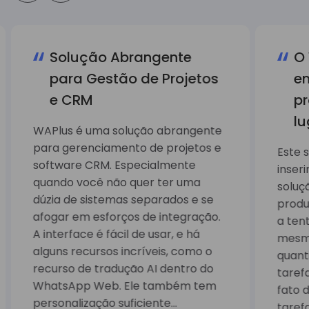
Solução Abrangente
O 
para Gestão de Projetos
e
e CRM
pr
lu
WAPlus é uma solução abrangente
para gerenciamento de projetos e
Este s
software CRM. Especialmente
inseri
quando você não quer ter uma
soluç
dúzia de sistemas separados e se
produ
afogar em esforços de integração.
a ten
A interface é fácil de usar, e há
mesm
alguns recursos incríveis, como o
quant
recurso de tradução AI dentro do
taref
WhatsApp Web. Ele também tem
fato 
personalização suficiente...
taref