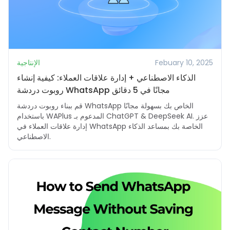
Febuary 10, 2025
الإنتاجية
الذكاء الاصطناعي + إدارة علاقات العملاء: كيفية إنشاء
روبوت دردشة WhatsApp مجانًا في 5 دقائق
قم ببناء روبوت دردشة WhatsApp الخاص بك بسهولة مجانًا
باستخدام WAPlus المدعوم بـ ChatGPT & DeepSeek AI. عزز
إدارة علاقات العملاء في WhatsApp الخاصة بك بمساعد الذكاء
الاصطناعي.