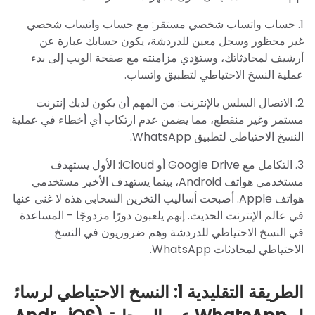
1. حساب واتساب شخصي مستقر: مع حساب واتساب شخصي
غير محظور وسجل معين للدردشة، يكون حسابك عبارة عن
أرشيف لمحادثاتك، وستؤدي مزامنته مع صفحة الويب إلى بدء
عملية النسخ الاحتياطي لتطبيق واتساب.
2. الاتصال السلس بالإنترنت: من المهم أن يكون لديك إنترنت
مستمر وغير منقطع، مما يضمن عدم ارتكاب أي أخطاء في عملية
النسخ الاحتياطي لتطبيق WhatsApp.
3. التكامل مع Google Drive أو iCloud: الأول يستهدف
مستخدمي هواتف Android، بينما يستهدف الأخير مستخدمي
هواتف Apple. أصبحت أساليب التخزين السحابي هذه لا غنى عنها
في عالم الإنترنت الحديث. إنهم يلعبون دورًا مزدوجًا - المساعدة
في النسخ الاحتياطي للدردشة وهم ضروريون في النسخ
الاحتياطي لمحادثات WhatsApp.
الطريقة التقليدية 1: النسخ الاحتياطي لرسائ