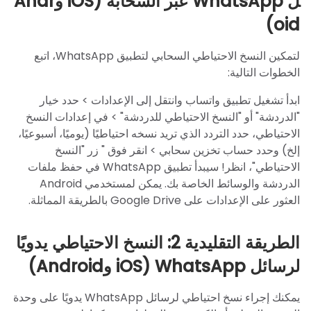
ل WhatsApp عبر السحابة (iOS وAndr
oid)
لتمكين النسخ الاحتياطي السحابي لتطبيق WhatsApp، اتبع
الخطوات التالية:
ابدأ تشغيل تطبيق واتساب وانتقل إلى الإعدادات > حدد خيار
"الدردشة" أو "النسخ الاحتياطي للدردشة" > في إعدادات النسخ
الاحتياطي، حدد التردد الذي تريد نسخه احتياطيًا (يوميًا، أسبوعيًا،
إلخ) وحدد حساب تخزين سحابي > انقر فوق " زر "النسخ
الاحتياطي"، انظر! سيبدأ تطبيق WhatsApp في حفظ ملفات
الدردشة والوسائط الخاصة بك. يمكن لمستخدمي Android
العثور على الإعدادات على Google Drive بالطريقة المماثلة.
الطريقة التقليدية 2: النسخ الاحتياطي يدويًا
لرسائل WhatsApp (iOS وAndroid)
يمكنك إجراء نسخ احتياطي لرسائل WhatsApp يدويًا على وحدة