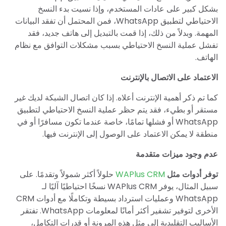
بشكل كبير على عادات المستخدم، وإذا نسيت بدء النسخ
الاحتياطي لتطبيق WhatsApp، فمن المحتمل أن تفقد البيانات
المهمة. وبدلاً من ذلك، إذا قمت بالتبديل إلى هاتف جديد، فقد
تفشل عملية النسخ الاحتياطي بسبب مشكلات التوافق مع نظام
الهاتف.
الاعتماد على الاتصال بالإنترنت
كما تم ذكر أهمية الإنترنت أعلاه. إذا كان اتصال الشبكة لديك غير
مستقر أو بطيء، فقد يتم حظر عملية النسخ الاحتياطي لتطبيق
WhatsApp أو فشلها تمامًا، خاصة عندما تكون مسافرًا أو في
منطقة لا يمكن الاعتماد على الوصول إلى الإنترنت فيها.
عدم وجود ميزات متقدمة
توفر أدوات مثل
WAPlus CRM
حلولاً أكثر شمولاً وتقدمًا. على
سبيل المثال، يوفر WAPlus CRM نسخًا احتياطيًا آليًا لـ
WhatsApp وعمليات استرداد بسيطة وتكاملًا مع أدوات CRM
الأخرى لتوفير تشفير أكثر أمانًا لمعلومات WhatsApp. تفتقر
الأساليب التقليدية إلى مثل هذه المرونة أو قدرات التكامل،