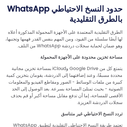
حدود
النسخ الاحتياطي
WhatsApp
بالطرق التقليدية
الطرق التقليدية المعتمدة على الأجهزة المحمولة المذكورة أعلاه
لها أيضًا سلسلة من القيود، ومن المهم بنفس القدر فهمها وتجنبها،
وهو ضمان لحماية سجلات دردشة WhatsApp من التلف.
مساحة تخزين محدودة على الأجهزة المحمولة
يتمتع كل من Google Drive وiCloud بمساحة تخزين مجانية
محددة مسبقًا، وعند إضافتهما إلى الدردشة، يقومان بتخزين كمية
كبيرة من ملفات الوسائط - الصور ومقاطع الفيديو والمعلومات
الصوتية - بحيث تمتلئ المساحة بسرعة. بعد الوصول إلى الحد
الأقصى للمساحة، إما أن تدفع مقابل مساحة أكبر أو قم بحذف
سجلات الدردشة العزيزة.
تردد النسخ الاحتياطي غير متناسق
تعتمد طريقة النسخ الاحتياطي التقليدية لتطبيق WhatsApp