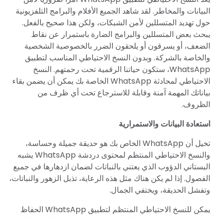
البيانات والمخاطر. لقد شاهد الجميع الأفلام والبرامج التلفزيونية
حول تهديد المتسللين لأمن الشبكات، ولكن هذا صحيح بالفعل.
يبحث بعض المتسللين والبرامج الضارة باستمرار عن نقاط
الضعف، أو يسرقون أو يلحقون الضرر بالخصوصية الشخصية
والخاصة بالشركة. وبدون النسخ الاحتياطي المناسب لتطبيق
WhatsApp، ستكون حياتنا الرقمية تحت رحمتهم. النسخ
الاحتياطي لمحادثة WhatsApp الخاصة بك يمكن أن يضمن بقاء
بياناتك المهمة آمنة وقابلة للاسترجاع تحت أي ظرف من
الظروف.
استعادة البيانات والاستمرارية
تخيل أن WhatsApp الخاص بك هو حديقة جميلة وحساسة،
والنسخ الاحتياطي المنتظم لمحتوى دردشة WhatsApp يشبه
البستاني الدؤوب الذي يعتني بالنباتات لضمان ازدهارها في جميع
الفصول. إذا لم يكن هناك مثل هذه الرعاية، تذبل الزهور والنباتات،
وتفشل الحديقة، ويختفي الجمال.
يمكن للنسخ الاحتياطي المنتظم لتطبيق WhatsApp الحفاظ