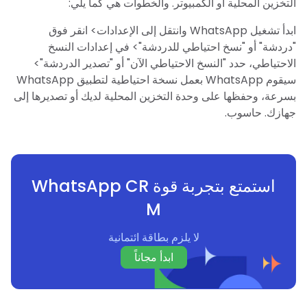
التخزين المحلية أو الكمبيوتر. والخطوات هي كما يلي:
ابدأ تشغيل WhatsApp وانتقل إلى الإعدادات> انقر فوق
"دردشة" أو "نسخ احتياطي للدردشة"> في إعدادات النسخ
الاحتياطي، حدد "النسخ الاحتياطي الآن" أو "تصدير الدردشة">
سيقوم WhatsApp بعمل نسخة احتياطية لتطبيق WhatsApp
بسرعة، وحفظها على وحدة التخزين المحلية لديك أو تصديرها إلى
جهازك. حاسوب.
استمتع بتجربة قوة WhatsApp CR
M
لا يلزم بطاقة ائتمانية
ابدأ مجاناً