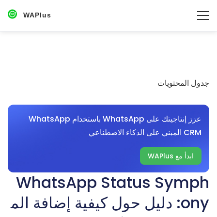
WAPlus
جدول المحتويات
عزز إنتاجيتك على WhatsApp باستخدام WhatsApp
CRM المبني على الذكاء الاصطناعي
ابدأ مع WAPlus
WhatsApp Status Symph
ony: دليل حول كيفية إضافة الم