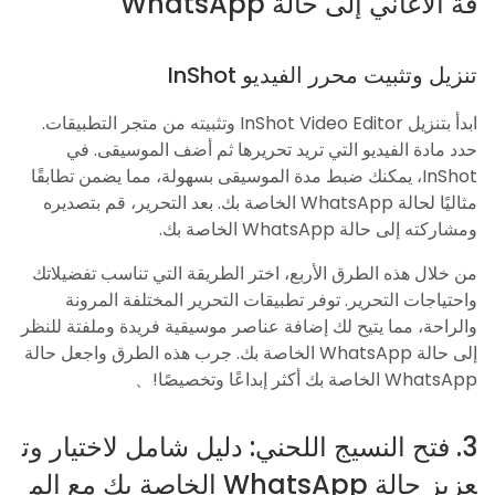
فة الأغاني إلى حالة WhatsApp
تنزيل وتثبيت محرر الفيديو InShot
ابدأ بتنزيل InShot Video Editor وتثبيته من متجر التطبيقات.
حدد مادة الفيديو التي تريد تحريرها ثم أضف الموسيقى. في
InShot، يمكنك ضبط مدة الموسيقى بسهولة، مما يضمن تطابقًا
مثاليًا لحالة WhatsApp الخاصة بك. بعد التحرير، قم بتصديره
ومشاركته إلى حالة WhatsApp الخاصة بك.
من خلال هذه الطرق الأربع، اختر الطريقة التي تناسب تفضيلاتك
واحتياجات التحرير. توفر تطبيقات التحرير المختلفة المرونة
والراحة، مما يتيح لك إضافة عناصر موسيقية فريدة وملفتة للنظر
إلى حالة WhatsApp الخاصة بك. جرب هذه الطرق واجعل حالة
WhatsApp الخاصة بك أكثر إبداعًا وتخصيصًا!、
3. فتح النسيج اللحني: دليل شامل لاختيار وت
عزيز حالة WhatsApp الخاصة بك مع الم