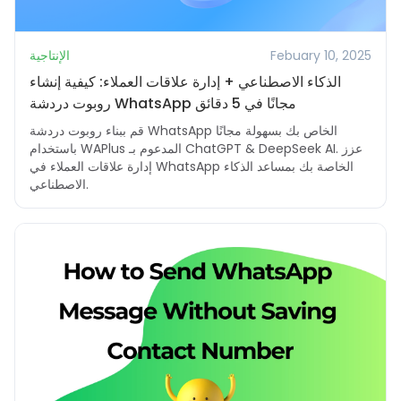
Febuary 10, 2025
الإنتاجية
الذكاء الاصطناعي + إدارة علاقات العملاء: كيفية إنشاء
روبوت دردشة WhatsApp مجانًا في 5 دقائق
قم ببناء روبوت دردشة WhatsApp الخاص بك بسهولة مجانًا
باستخدام WAPlus المدعوم بـ ChatGPT & DeepSeek AI. عزز
إدارة علاقات العملاء في WhatsApp الخاصة بك بمساعد الذكاء
الاصطناعي.